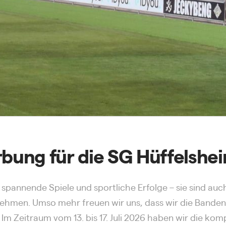
ung für die SG Hüffelshe
 spannende Spiele und sportliche Erfolge – sie sind auc
rnehmen. Umso mehr freuen wir uns, dass wir die Band
Im Zeitraum vom 13. bis 17. Juli 2026 haben wir die ko