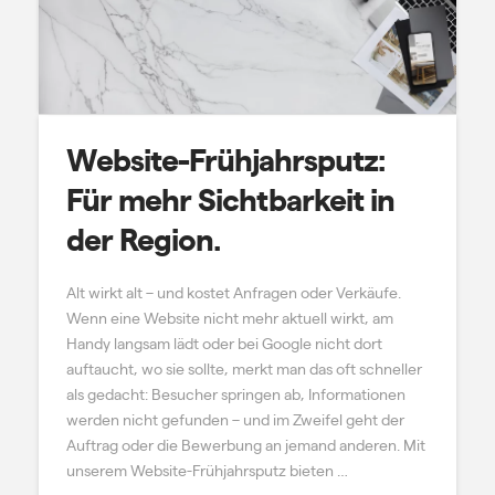
Website-Frühjahrsputz:
Für mehr Sichtbarkeit in
der Region.
Alt wirkt alt – und kostet Anfragen oder Verkäufe.
Wenn eine Website nicht mehr aktuell wirkt, am
Handy langsam lädt oder bei Google nicht dort
auftaucht, wo sie sollte, merkt man das oft schneller
als gedacht: Besucher springen ab, Informationen
werden nicht gefunden – und im Zweifel geht der
Auftrag oder die Bewerbung an jemand anderen. Mit
unserem Website-Frühjahrsputz bieten …