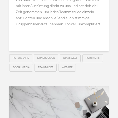
von Nikas Welt bei uns im Laden begrüßen. Sie kam
mit ihrer Ausrüstung direkt zu uns und hat sich viel
Zeit genommen, um jedes Teammitglied einzeln
abzulichten und anschließend auch stimmige
Gruppenbilder aufzunehmen. Locker, unkompliziert
…
Read More
FOTOGRAFIE
KIRNERDESIGN
NIKASWELT
PORTRAITS
SOCIALMEDIA
TEAMBILDER
WEBSITE