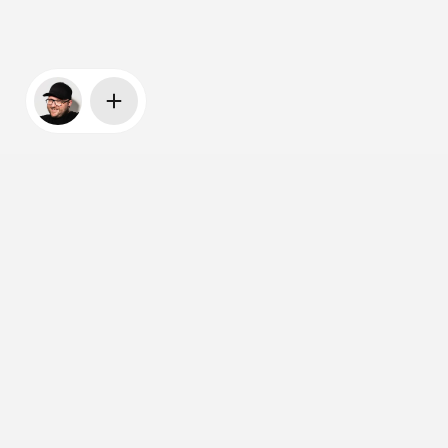
4
Bereiche
Grafikerstellung
Mit einem Fokus auf Individualität und
Markenidentität schaffen wir Grafiken,
die deine Botschaft klar und
wirkungsvoll vermitteln.