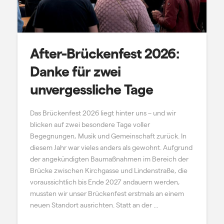
After-Brückenfest 2026:
Danke für zwei
unvergessliche Tage
Das Brückenfest 2026 liegt hinter uns – und wir
blicken auf zwei besondere Tage voller
Begegnungen, Musik und Gemeinschaft zurück. In
diesem Jahr war vieles anders als gewohnt. Aufgrund
der angekündigten Baumaßnahmen im Bereich der
Brücke zwischen Kirchgasse und Lindenstraße, die
voraussichtlich bis Ende 2027 andauern werden,
mussten wir unser Brückenfest erstmals an einem
neuen Standort ausrichten. Statt an der …