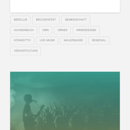
Read More
BIERCLUB
BRÜCKENFEST
GEMEINSCHAFT
HAHNENBACH
KIRN
KIRNER
KIRNERDESIGN
KÖNIGOTTO
LIVE-MUSIK
MAUERGASSE
REGIONAL
VERANSTALTUNG