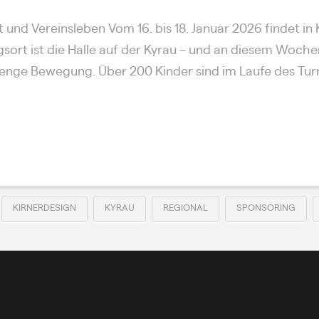
 und Vereinsleben Vom 16. bis 18. Januar 2026 findet in 
sort ist die Halle auf der Kyrau – und an diesem Woche
Menge Bewegung. Über 200 Kinder sind im Laufe des Turn
KIRNERDESIGN
KYRAU
REGIONAL
SPONSORING