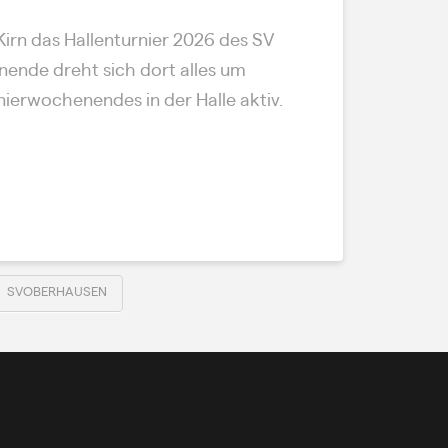
Kirn das Hallenturnier 2026 des SV
nende dreht sich dort alles um
ierwochenendes in der Halle aktiv.
SVOBERHAUSEN