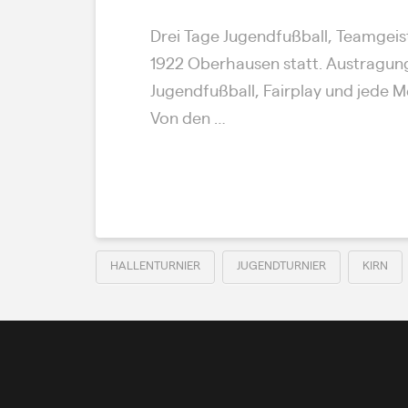
Drei Tage Jugendfußball, Teamgeist
1922 Oberhausen statt. Austragung
Jugendfußball, Fairplay und jede 
Von den …
Read More
HALLENTURNIER
JUGENDTURNIER
KIRN