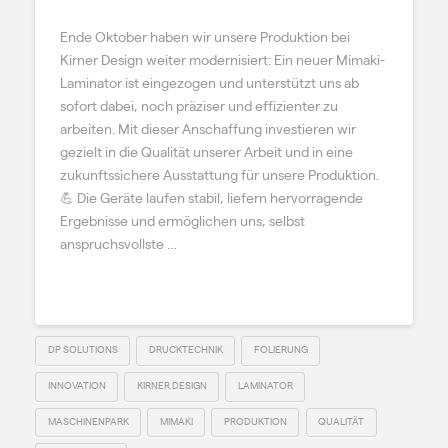
Ende Oktober haben wir unsere Produktion bei
Kirner Design weiter modernisiert: Ein neuer Mimaki-
Laminator ist eingezogen und unterstützt uns ab
sofort dabei, noch präziser und effizienter zu
arbeiten. Mit dieser Anschaffung investieren wir
gezielt in die Qualität unserer Arbeit und in eine
zukunftssichere Ausstattung für unsere Produktion.
💪 Die Geräte laufen stabil, liefern hervorragende
Ergebnisse und ermöglichen uns, selbst
anspruchsvollste …
Read More
DP SOLUTIONS
DRUCKTECHNIK
FOLIERUNG
INNOVATION
KIRNER DESIGN
LAMINATOR
MASCHINENPARK
MIMAKI
PRODUKTION
QUALITÄT